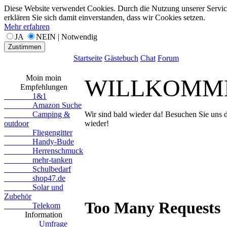
Diese Website verwendet Cookies. Durch die Nutzung unserer Servic
erklären Sie sich damit einverstanden, dass wir Cookies setzen.
Mehr erfahren
JA
NEIN | Notwendig
Zustimmen
Startseite
Gästebuch
Chat
Forum
Moin moin
WILLKOMM
Empfehlungen
1&1
Amazon Suche
Camping &
Wir sind bald wieder da! Besuchen Sie uns 
outdoor
wieder!
Fliegengitter
Handy-Bude
Herrenschmuck
mehr-tanken
Schulbedarf
shop47.de
Solar und
Zubehör
Telekom
Information
Umfrage